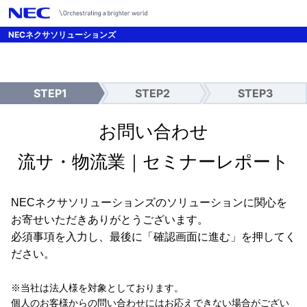
/*UTMパラメーター引継ぎ設定 */
NECネクサソリューションズ
STEP1
STEP2
STEP3
入
確
送
力
認
信
完
お問い合わせ
了
流サ・物流業｜セミナーレポート
NECネクサソリューションズのソリューションに関心を
お寄せいただきありがとうございます。
必須事項を入力し、最後に「確認画面に進む」を押してく
ださい。
※当社は法人様を対象としております。
個人のお客様からの問い合わせにはお応えできない場合がござい