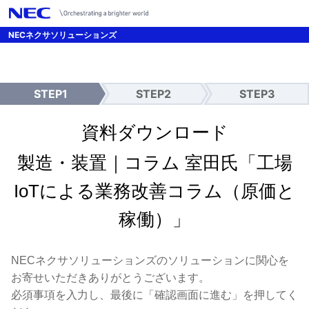
/*UTMパラメーター引継ぎ設定 */
NECネクサソリューションズ
STEP1
STEP2
STEP3
入
確
送
力
認
信
完
資料ダウンロード
了
製造・装置｜コラム 室田氏「工場
IoTによる業務改善コラム（原価と
稼働）」
NECネクサソリューションズのソリューションに関心を
お寄せいただきありがとうございます。
必須事項を入力し、最後に「確認画面に進む」を押してく