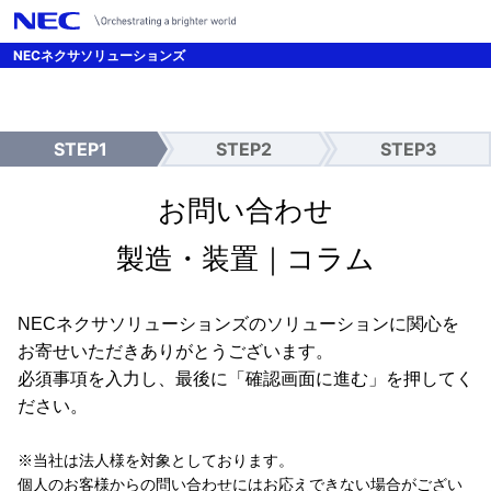
/*UTMパラメーター引継ぎ設定 */
NECネクサソリューションズ
STEP1
STEP2
STEP3
入
確
送
力
認
信
完
お問い合わせ
了
製造・装置｜コラム
NECネクサソリューションズのソリューションに関心を
お寄せいただきありがとうございます。
必須事項を入力し、最後に「確認画面に進む」を押してく
ださい。
※当社は法人様を対象としております。
個人のお客様からの問い合わせにはお応えできない場合がござい