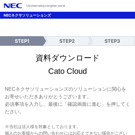
/*UTMパラメーター引継ぎ設定 */
NECネクサソリューションズ
STEP1
STEP2
STEP3
入
確
送
力
認
信
完
資料ダウンロード
了
Cato Cloud
NECネクサソリューションズのソリューションに関心を
お寄せいただきありがとうございます。
必須事項を入力し、最後に「確認画面に進む」を押してく
ださい。
※当社は法人様を対象としております。
個人のお客様からの問い合わせにはお応えできない場合がござい