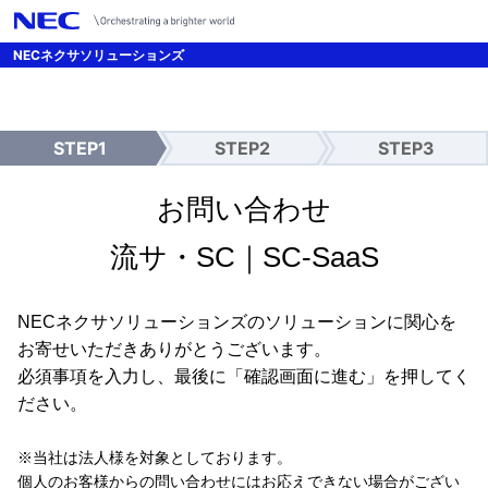
/*UTMパラメーター引継ぎ設定 */
NECネクサソリューションズ
STEP1
STEP2
STEP3
入
確
送
力
認
信
完
お問い合わせ
了
流サ・SC｜SC-SaaS
NECネクサソリューションズのソリューションに関心を
お寄せいただきありがとうございます。
必須事項を入力し、最後に「確認画面に進む」を押してく
ださい。
※当社は法人様を対象としております。
個人のお客様からの問い合わせにはお応えできない場合がござい