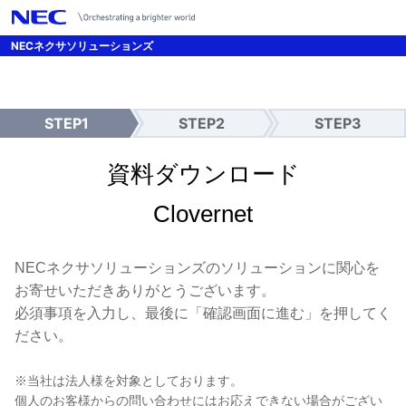
/*UTMパラメーター引継ぎ設定 */
NECネクサソリューションズ
STEP1
STEP2
STEP3
入
確
送
力
認
信
完
資料ダウンロード
了
Clovernet
NECネクサソリューションズのソリューションに関心を
お寄せいただきありがとうございます。
必須事項を入力し、最後に「確認画面に進む」を押してく
ださい。
※当社は法人様を対象としております。
個人のお客様からの問い合わせにはお応えできない場合がござい